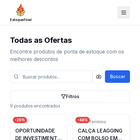
EstoqueFinal
Todas as Ofertas
Encontre produtos de ponta de estoque com os
melhores descontos
Buscar
Filtros
9
produtos encontrados
-
25
%
-
48
%
Outros
Moda Feminina
OPORTUNIDADE
CALÇA LEAGGING
DE INVESTIMENTO
COM BOLSO EM