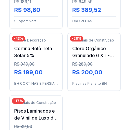
Helicoidal OSG
Ford-Scania
R$ 189,11
R$ 649,59
R$ 98,80
R$ 389,52
Support Nort
CRC PECAS
-
43
%
-
29
%
Casa e Decoração
Materiais de Construção
Cortina Rolô Tela
Cloro Orgânico
Solar 5%
Granulado 6 X 1 -
Donatti 10 Kg
R$ 349,00
R$ 280,00
R$ 199,00
R$ 200,00
BH CORTINAS E PERSIANAS LTDA
Piscinas Planalto BH
-
17
%
Materiais de Construção
Pisos Laminados e
de Vinil de Luxo da
Quick-Step –
R$ 89,90