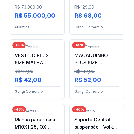
– ESTOQUE
SUPLEX POWER
R$ 73.000,00
R$ 129,99
COMERCIAL
PLUS SIZE DO 42
R$ 55.000,00
R$ 68,00
COMPLETO
AO 60
Atlantica
Gangi Comercio
-
65
%
-
65
%
Moda Feminina
Moda Feminina
VESTIDO PLUS
MACAQUINHO
SIZE MALHA
PLUS SIZE
REGATÃO DO 42
FEMININO DO 42
R$ 119,99
R$ 149,99
AO 60
AO 60
R$ 42,00
R$ 52,00
Gangi Comercio
Gangi Comercio
-
48
%
-
40
%
Ferramentas
Automotivo
Macho para rosca
Suporte Central
M10X1,25, OX
suspensão - Volks-