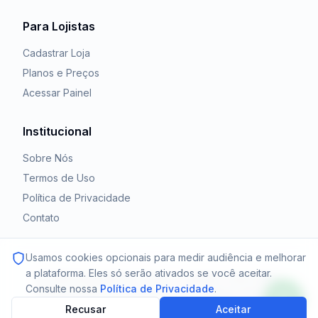
Para Lojistas
Cadastrar Loja
Planos e Preços
Acessar Painel
Institucional
Sobre Nós
Termos de Uso
Política de Privacidade
Contato
Usamos cookies opcionais para medir audiência e melhorar
a plataforma. Eles só serão ativados se você aceitar.
©
2026
EstoqueFinal. Todos os direitos reservados.
Consulte nossa
Política de Privacidade
.
Desenvolvido com dedicação por
Tomoyo Systems
.
Recusar
Aceitar