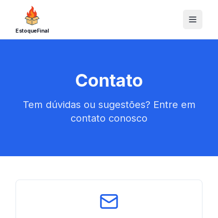
EstoqueFinal
Contato
Tem dúvidas ou sugestões? Entre em
contato conosco