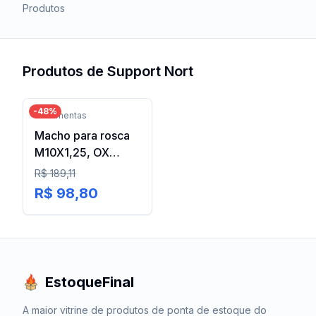
Produtos
Produtos de
Support Nort
-
48
%
Ferramentas
Macho para rosca
M10X1,25, OX
Helicoidal OSG
R$ 189,11
R$ 98,80
EstoqueFinal
A maior vitrine de produtos de ponta de estoque do