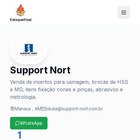
EstoqueFinal
Support Nort
Venda de insertos para usinagem, brocas de HSS
e MD, itens fixação cones e pinças, abrasivos e
metrologia.
Manaus
,
AM
okala@support-nort.com.br
WhatsApp
1