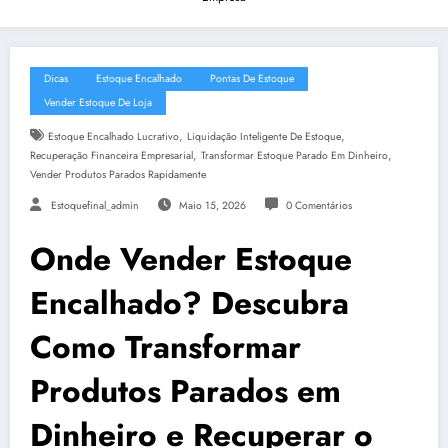
Dicas
Estoque Encalhado
Pontas De Estoque
Vender Estoque De Loja
,
,
Estoque Encalhado Lucrativo
Liquidação Inteligente De Estoque
,
,
Recuperação Financeira Empresarial
Transformar Estoque Parado Em Dinheiro
Vender Produtos Parados Rapidamente
Estoquefinal_admin
Maio 15, 2026
0 Comentários
Onde Vender Estoque
Encalhado? Descubra
Como Transformar
Produtos Parados em
Dinheiro e Recuperar o