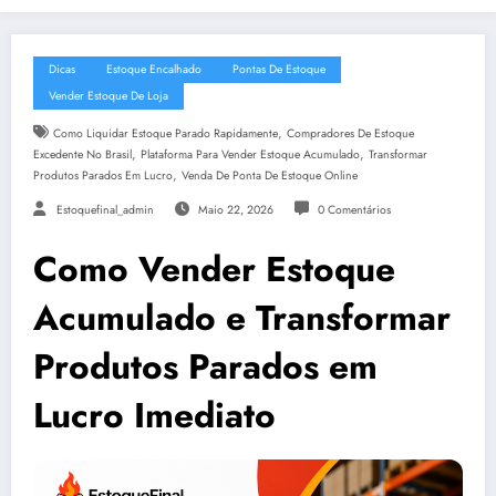
Dicas
Estoque Encalhado
Pontas De Estoque
Vender Estoque De Loja
,
Como Liquidar Estoque Parado Rapidamente
Compradores De Estoque
,
,
Excedente No Brasil
Plataforma Para Vender Estoque Acumulado
Transformar
,
Produtos Parados Em Lucro
Venda De Ponta De Estoque Online
Estoquefinal_admin
Maio 22, 2026
0 Comentários
Como Vender Estoque
Acumulado e Transformar
Produtos Parados em
Lucro Imediato