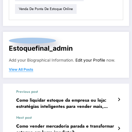
Venda De Ponta De Estoque Online
Estoquefinal_admin
Add your Biographical Information.
Edit your Profile
now.
View All Posts
Previous post
Como liquidar estoque da empresa ou loja:
estratégias inteligentes para vender mais,
recuperar capital e abrir espaço para novas
Next post
oportunidades
Como vender mercadoria parada e transformar